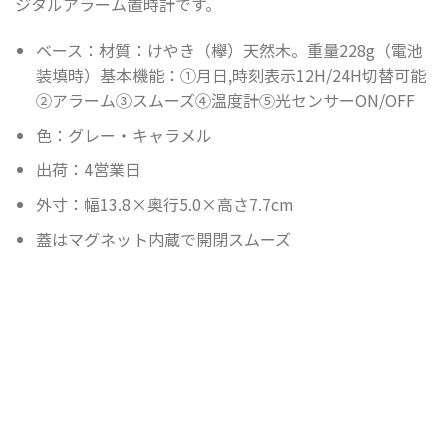
ジタルアラーム置時計です。
ベース：材質：けやき（欅）天然木。重量228g（電池
装填時）基本機能：①月日,時刻表示12H/24H切替可能
②アラーム③スムーズ④温度計⑤光センサーON/OFF
色：グレー・キャラメル
出荷：4営業日
外寸：幅13.8×奥行5.0×高さ7.7cm
蓋はマグネット内蔵で開閉スムーズ