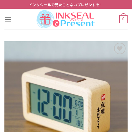
Skip
インクシールで見たことないプレゼントを！
to
content
0
Add to
wishlist