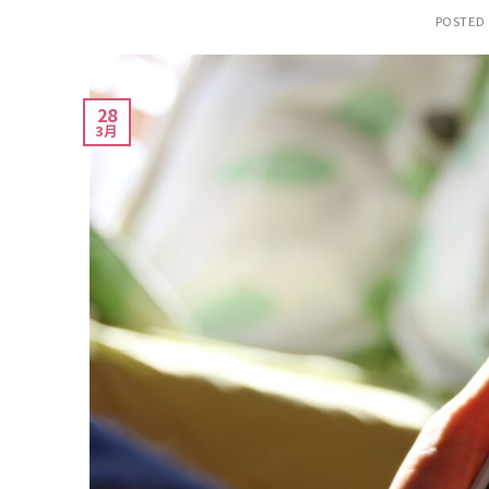
POSTED
28
3月