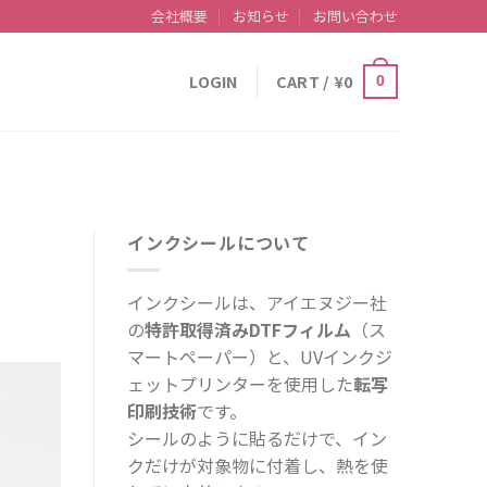
会社概要
お知らせ
お問い合わせ
LOGIN
CART /
¥
0
0
インクシールについて
インクシールは、アイエヌジー社
の
特許取得済みDTFフィルム
（ス
マートペーパー）と、UVインクジ
ェットプリンターを使用した
転写
印刷技術
です。
シールのように貼るだけで、イン
クだけが対象物に付着し、熱を使